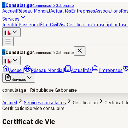
G
Consulat.ga
Communauté Gabonaise
Accueil
Réseau Mondial
Actualités
Entreprises
Associations
Re
Services
Identité
Passeport
État Civil
Visa
Certification
Transcription
Insc
fr
G
Consulat.ga
Communauté Gabonaise
fr
Accueil
Réseau Mondial
Actualités
Entreprises
Services
consulat.ga ·
République Gabonaise
Accueil
Services consulaires
Certification
Certificat d
Certification
Service consulaire
Certificat de Vie