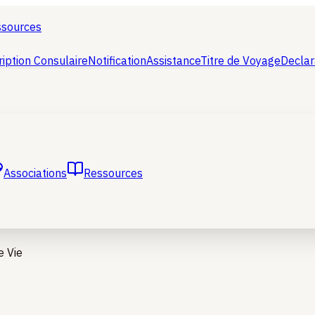
ssources
ription Consulaire
Notification
Assistance
Titre de Voyage
Declar
Associations
Ressources
e Vie