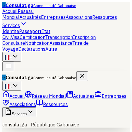
G
Consulat.ga
Communauté Gabonaise
Accueil
Réseau
Mondial
Actualités
Entreprises
Associations
Ressources
Services
Identité
Passeport
État
Civil
Visa
Certification
Transcription
Inscription
Consulaire
Notification
Assistance
Titre de
Voyage
Declarations
Autre
fr
G
Consulat.ga
Communauté Gabonaise
fr
Accueil
Réseau Mondial
Actualités
Entreprises
Associations
Ressources
Services
consulat.ga ·
République Gabonaise