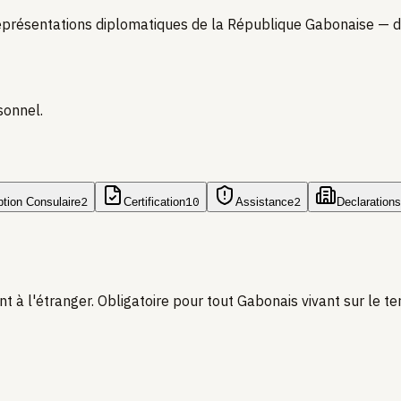
ésentations diplomatiques de la République Gabonaise — dispo
sonnel.
2
10
2
ption Consulaire
Certification
Assistance
Declarations
à l'étranger. Obligatoire pour tout Gabonais vivant sur le terri