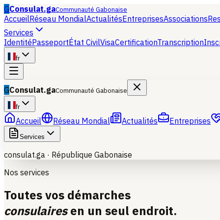
G
Consulat.ga
Communauté Gabonaise
Accueil
Réseau Mondial
Actualités
Entreprises
Associations
Re
Services
Identité
Passeport
État Civil
Visa
Certification
Transcription
Insc
fr
G
Consulat.ga
Communauté Gabonaise
fr
Accueil
Réseau Mondial
Actualités
Entreprises
Services
consulat.ga ·
République Gabonaise
Nos services
Toutes vos démarches
consulaires
en un seul endroit.