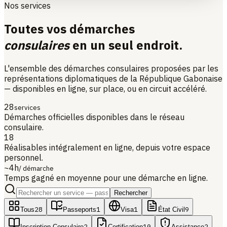
Nos services
Toutes vos démarches
consulaires
en un seul endroit.
L'ensemble des démarches consulaires proposées par les
représentations diplomatiques de la République Gabonaise
— disponibles en ligne, sur place, ou en circuit accéléré.
28
services
Démarches officielles disponibles dans le réseau
consulaire.
18
Réalisables intégralement en ligne, depuis votre espace
personnel.
~4h
/ démarche
Temps gagné en moyenne pour une démarche en ligne.
Rechercher
28
1
1
9
Tous
Passeports
Visa
État Civil
2
10
2
Inscription Consulaire
Certification
Assistance