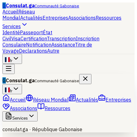
G
Consulat.ga
Communauté Gabonaise
Accueil
Réseau
Mondial
Actualités
Entreprises
Associations
Ressources
Services
Identité
Passeport
État
Civil
Visa
Certification
Transcription
Inscription
Consulaire
Notification
Assistance
Titre de
Voyage
Declarations
Autre
fr
G
Consulat.ga
Communauté Gabonaise
fr
Accueil
Réseau Mondial
Actualités
Entreprises
Associations
Ressources
Services
consulat.ga ·
République Gabonaise