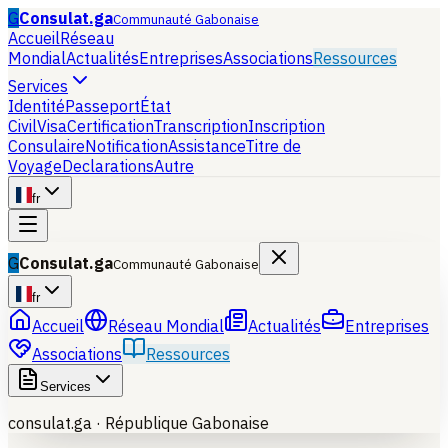
G
Consulat.ga
Communauté Gabonaise
Accueil
Réseau
Mondial
Actualités
Entreprises
Associations
Ressources
Services
Identité
Passeport
État
Civil
Visa
Certification
Transcription
Inscription
Consulaire
Notification
Assistance
Titre de
Voyage
Declarations
Autre
fr
G
Consulat.ga
Communauté Gabonaise
fr
Accueil
Réseau Mondial
Actualités
Entreprises
Associations
Ressources
Services
consulat.ga ·
République Gabonaise