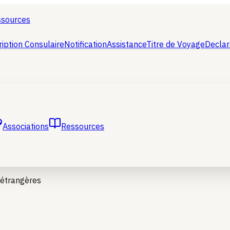
ssources
ription Consulaire
Notification
Assistance
Titre de Voyage
Declar
Associations
Ressources
s étrangères