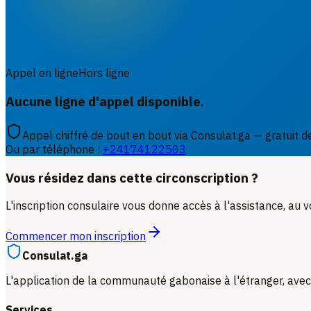
Appel en ligne
Hors ligne
Aucune ligne d'appel disponible.
Appel chiffré de bout en bout via Consulat.ga — gratuit d
Ou par téléphone :
+24174122503
Vous résidez dans cette circonscription ?
L'inscription consulaire vous donne accès à l'assistance, au v
Commencer mon inscription
Consulat.ga
L'application de la communauté gabonaise à l'étranger, avec
Services