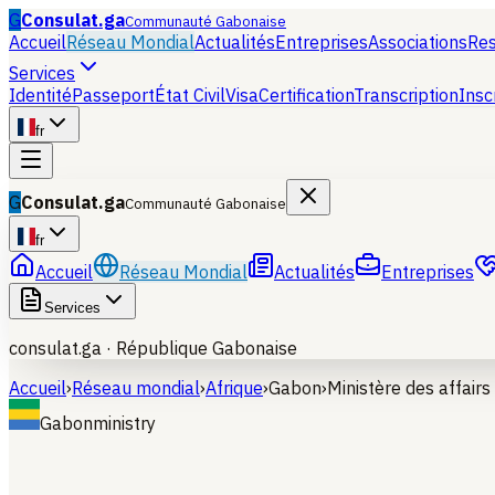
G
Consulat.ga
Communauté Gabonaise
Accueil
Réseau Mondial
Actualités
Entreprises
Associations
Re
Services
Identité
Passeport
État Civil
Visa
Certification
Transcription
Insc
fr
G
Consulat.ga
Communauté Gabonaise
fr
Accueil
Réseau Mondial
Actualités
Entreprises
Services
consulat.ga ·
République Gabonaise
Accueil
›
Réseau mondial
›
Afrique
›
Gabon
›
Ministère des affair
Gabon
ministry