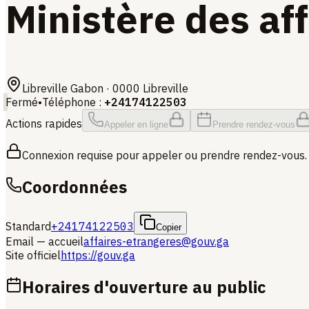
Ministère des af
Libreville Gabon
· 0000
Libreville
Fermé
•
Téléphone
:
+24174122503
Actions rapides
Appeler en ligne
Prendre rendez-vous
Connexion requise pour appeler ou prendre rendez-vous.
Coordonnées
Standard
+24174122503
Copier
Email — accueil
affaires-etrangeres@gouv.ga
Site officiel
https://gouv.ga
Horaires d'ouverture au public