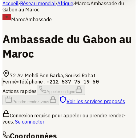
Accueil
›
Réseau mondial
›
Afrique
›
Maroc
›
Ambassade du
Gabon au Maroc
Maroc
Ambassade
Ambassade du Gabon au
Maroc
72 Av. Mehdi Ben Barka, Souissi
Rabat
Fermé
•
Téléphone
:
+212 537 75 19 50
Actions rapides
Appeler en ligne
Voir les services proposés
Prendre rendez-vous
Connexion requise pour appeler ou prendre rendez-
vous.
Se connecter
Coordonnées