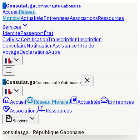
G
Consulat.ga
Communauté Gabonaise
Accueil
Réseau
Mondial
Actualités
Entreprises
Associations
Ressources
Services
Identité
Passeport
État
Civil
Visa
Certification
Transcription
Inscription
Consulaire
Notification
Assistance
Titre de
Voyage
Declarations
Autre
fr
G
Consulat.ga
Communauté Gabonaise
fr
Accueil
Réseau Mondial
Actualités
Entreprises
Associations
Ressources
Services
consulat.ga ·
République Gabonaise