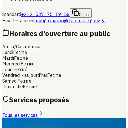
Standard
+212 537 75 19 50
Copier
Email — accueil
ambga.maroc@diplomatie.gouv.ga
Horaires d'ouverture au public
Africa/Casablanca
Lundi
Fermé
Mardi
Fermé
Mercredi
Fermé
Jeudi
Fermé
Vendredi
· aujourd'hui
Fermé
Samedi
Fermé
Dimanche
Fermé
Services proposés
Tous les services