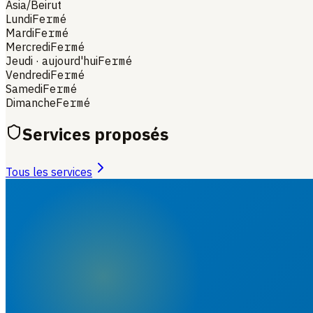
Asia/Beirut
Lundi
Fermé
Mardi
Fermé
Mercredi
Fermé
Jeudi
· aujourd'hui
Fermé
Vendredi
Fermé
Samedi
Fermé
Dimanche
Fermé
Services proposés
Tous les services