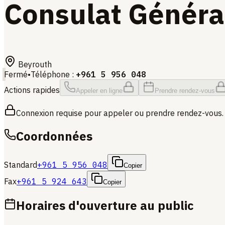
Consulat Généra
Beyrouth
Fermé
•
Téléphone
:
+961 5 956 048
Actions rapides
Appeler en ligne
Prendre rendez-vous
Connexion requise pour appeler ou prendre rendez-vous.
Coordonnées
Standard
+961 5 956 048
Copier
Fax
+961 5 924 643
Copier
Horaires d'ouverture au public