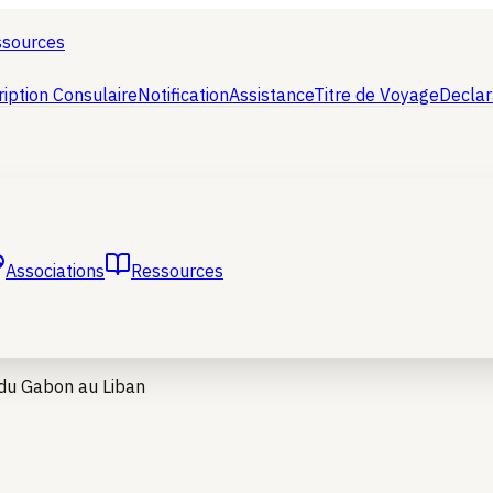
ssources
ription Consulaire
Notification
Assistance
Titre de Voyage
Declar
Associations
Ressources
du Gabon au Liban