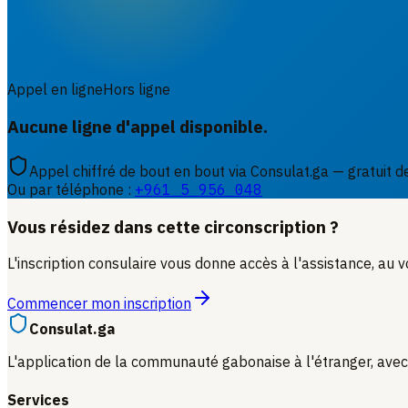
Appel en ligne
Hors ligne
Aucune ligne d'appel disponible.
Appel chiffré de bout en bout via Consulat.ga — gratuit d
Ou par téléphone :
+961 5 956 048
Vous résidez dans cette circonscription ?
L'inscription consulaire vous donne accès à l'assistance, au v
Commencer mon inscription
Consulat.ga
L'application de la communauté gabonaise à l'étranger, avec
Services