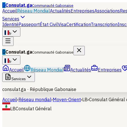
G
Consulat.ga
Communauté Gabonaise
Accueil
Réseau Mondial
Actualités
Entreprises
Associations
Re
Services
Identité
Passeport
État Civil
Visa
Certification
Transcription
Insc
fr
G
Consulat.ga
Communauté Gabonaise
fr
Accueil
Réseau Mondial
Actualités
Entreprises
Services
consulat.ga ·
République Gabonaise
Accueil
›
Réseau mondial
›
Moyen-Orient
›
LB
›
Consulat Général 
LB
Consulat Général