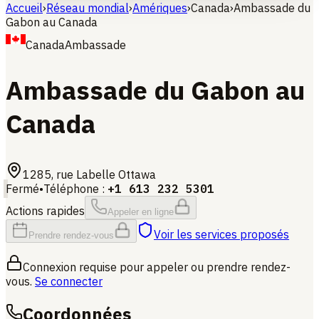
Accueil
›
Réseau mondial
›
Amériques
›
Canada
›
Ambassade du
Gabon au Canada
Canada
Ambassade
Ambassade du Gabon au
Canada
1285, rue Labelle
Ottawa
Fermé
•
Téléphone
:
+1 613 232 5301
Actions rapides
Appeler en ligne
Voir les services proposés
Prendre rendez-vous
Connexion requise pour appeler ou prendre rendez-
vous.
Se connecter
Coordonnées