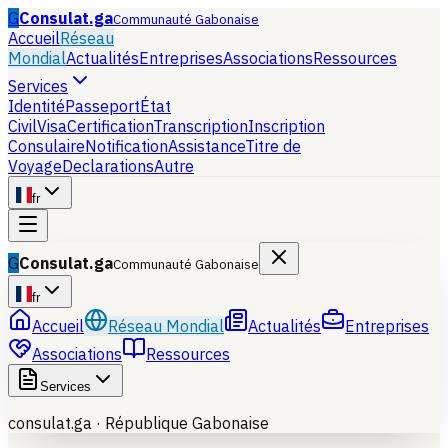
G
Consulat.ga
Communauté Gabonaise
Accueil
Réseau
Mondial
Actualités
Entreprises
Associations
Ressources
Services
Identité
Passeport
État
Civil
Visa
Certification
Transcription
Inscription
Consulaire
Notification
Assistance
Titre de
Voyage
Declarations
Autre
fr
G
Consulat.ga
Communauté Gabonaise
fr
Accueil
Réseau Mondial
Actualités
Entreprises
Associations
Ressources
Services
consulat.ga ·
République Gabonaise